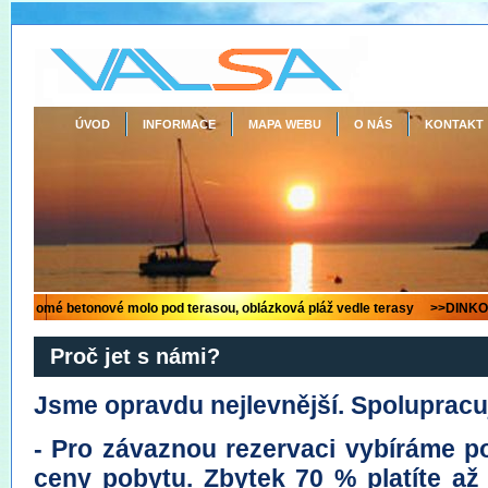
ÚVOD
INFORMACE
MAPA WEBU
O NÁS
KONTAKT
Proč jet s námi?
Jsme opravdu nejlevnější. Spolupracu
- Pro závaznou rezervaci vybíráme p
ceny pobytu. Zbytek 70 % platíte až