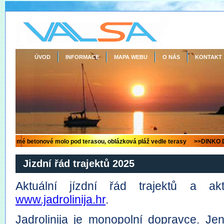
ÚVOD
INFORMACE
MAPA WEBU
O NÁS
KONTAKT
Jizdní řád trajektů 2025
Aktuální jízdní řád trajektů a ak
www.jadrolinija.hr
.
Jadrolinija je monopolní dopravce. Je