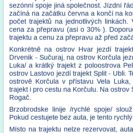
sezónní spoje jiná společnost. Jízdní řád 
začíná na začátku června a končí na ko
počet trajektů na jednotlivých linkách.
cena za přepravu (asi o 30% ). Doporu
trajektu a cenu za přepravu až před za
Konkrétně na ostrov Hvar jezdí trajekt
Drvenik - Sučuraj, na ostrov Korčula jezdí
Luka/ a krátký trajekt z poloostrova P
ostrov Lastovo jezdí trajekt Split - Ubli.
ostrově Korčula v přístavu Vela Luka,
trajekt i pro cestu na Korčulu. Na ostrov Šo
Rogač.
Brzobrodske linije /rychlé spoje/ slo
Pokud cestujete bez auta, je tento rychlý
Místo na trajektu nelze rezervovat, auta 