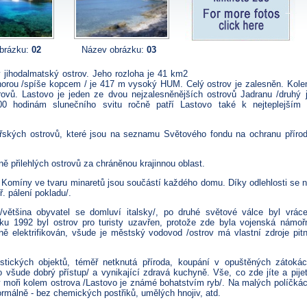
Pro více fotografií, klikněte zde
brázku:
02
Název obrázku:
03
Název obrázku:
04
jihodalmatský ostrov. Jeho rozloha je 41 km2
í horou /spíše kopcem / je 417 m vysoký HUM. Celý ostrov je zalesněn. Kol
rovů. Lastovo je jeden ze dvou nejzalesněnějších ostrovů Jadranu /druhý 
00 hodinám slunečního svitu ročně patří Lastovo také k nejteplejším
ořských ostrovů, které jsou na seznamu Světového fondu na ochranu příro
ně přilehlých ostrovů za chráněnou krajinnou oblast.
 Komíny ve tvaru minaretů jsou součástí každého domu. Díky odlehlosti se 
ř. pálení pokladu/.
i /většina obyvatel se domluví italsky/, po druhé světové válce byl vrác
oku 1992 byl ostrov pro turisty uzavřen, protože zde byla vojenská námoř
ně elektrifikován, všude je městský vodovod /ostrov má vlastní zdroje pit
istických objektů, téměř netknutá příroda, koupání v opuštěných zátoká
o všude dobrý přístup/ a vynikající zdravá kuchyně. Vše, co zde jíte a pije
v moři kolem ostrova /Lastovo je známé bohatstvím ryb/. Na malých políčká
ormálně - bez chemických postřiků, umělých hnojiv, atd.