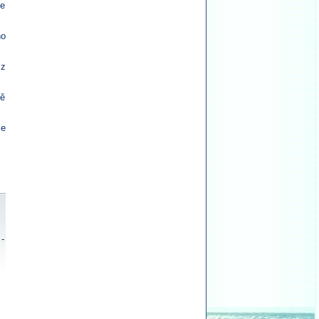
de
ho
 z
ně
je
-