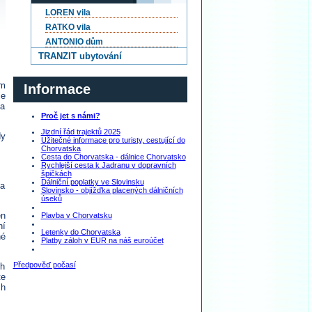
LOREN vila
RATKO vila
ANTONIO dům
TRANZIT ubytování
em
Informace
je
 a
Proč jet s námi?
Jizdní řád trajektů 2025
dy
Užitečné informace pro turisty, cestující do
Chorvatska
Cesta do Chorvatska - dálnice Chorvatsko
Rychlejší cesta k Jadranu v dopravních
špičkách
Dálniční poplatky ve Slovinsku
na
Slovinsko - objížďka placených dálničních
úseků
en
Plavba v Chorvatsku
ní
Letenky do Chorvatska
né
Platby záloh v EUR na náš euroúčet
Předpověď počasí
ch
te
ch