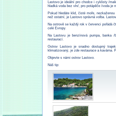
Lastovo je ideální pro chodce i cyklisty /mal
hladká voda bez vln/, pro potápěče /voda je 
Pokud hledáte klid, čisté moře, nezkaženou
než ostatní, je Lastovo správná volba. Lastov
Na ostrově se každý rok v červenci pořádá čty
celé Evropy.
Na Lastovu je benzínová pumpa, banka /ba
restaurací.
Ostrov Lastovo je snadno dostupný trajekt
klimatizovaný, je zde restaurace a kavárna. P
Objevte s námi ostrov Lastovo.
Náš tip: