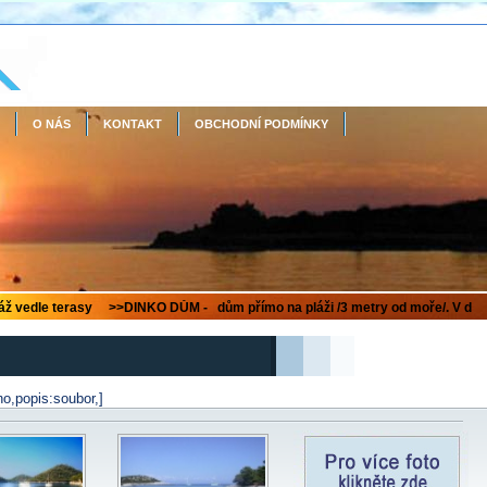
O NÁS
KONTAKT
OBCHODNÍ PODMÍNKY
no,popis:soubor,]