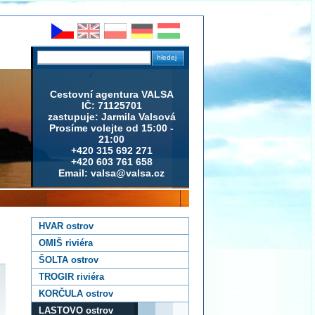
Cestovní agentura VALSA
IČ: 71125701
zastupuje: Jarmila Valsová
Prosíme volejte od 15:00 -
21:00
+420 315 692 271
+420 603 761 658
Email: valsa@valsa.cz
HVAR ostrov
OMIŠ riviéra
ŠOLTA ostrov
TROGIR riviéra
KORČULA ostrov
LASTOVO ostrov