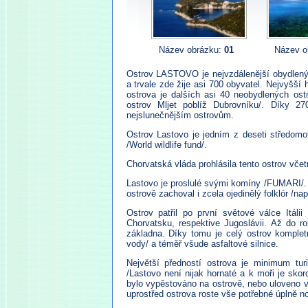
Název obrázku:
01
Název o
Ostrov LASTOVO je nejvzdálenější obydlený 
a trvale zde žije asi 700 obyvatel. Nejvyšš
ostrova je dalších asi 40 neobydlených ost
ostrov Mljet poblíž Dubrovníku/. Díky 27
nejslunečnějším ostrovům.
Ostrov Lastovo je jedním z deseti středom
/World wildlife fund/.
Chorvatská vláda prohlásila tento ostrov včet
Lastovo je proslulé svými komíny /FUMARI/.
ostrově zachoval i zcela ojedinělý folklór /nap
Ostrov patřil po první světové válce Itáli
Chorvatsku, respektive Jugoslávii. Až do r
základna. Díky tomu je celý ostrov komplet
vody/ a téměř všude asfaltové silnice.
Největší předností ostrova je minimum tur
/Lastovo není nijak hornaté a k moři je skor
bylo vypěstováno na ostrově, nebo uloveno 
uprostřed ostrova roste vše potřebné úplně n