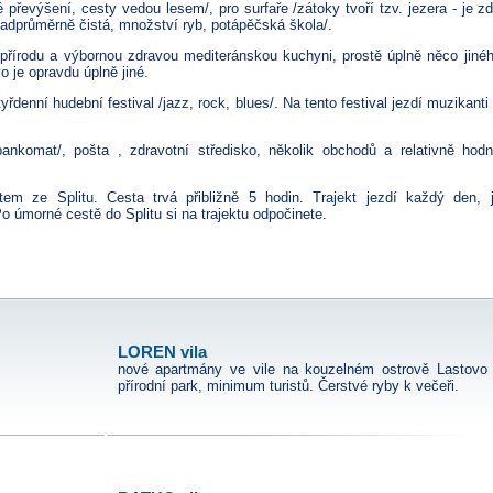
é převýšení, cesty vedou lesem/, pro surfaře /zátoky tvoří tzv. jezera - je z
nadprůměrně čistá, množství ryb, potápěčská škola/.
 přírodu a výbornou zdravou mediteránskou kuchyni, prostě úplně něco jiné
o je opravdu úplně jiné.
řdenní hudební festival /jazz, rock, blues/. Na tento festival jezdí muzikanti
nkomat/, pošta , zdravotní středisko, několik obchodů a relativně hod
em ze Splitu. Cesta trvá přibližně 5 hodin. Trajekt jezdí každý den, 
o úmorné cestě do Splitu si na trajektu odpočinete.
LOREN vila
nové apartmány ve vile na kouzelném ostrově Lastovo 
přírodní park, minimum turistů. Čerstvé ryby k večeři.