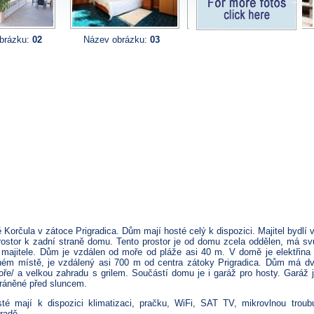
Pro více fotografií, klikněte zde
brázku:
02
Název obrázku:
03
Název obrázku:
17
rčula v zátoce Prigradica. Dům mají hosté celý k dispozici. Majitel bydlí 
prostor k zadní straně domu. Tento prostor je od domu zcela oddělen, má sv
majitele. Dům je vzdálen od moře od pláže asi 40 m. V domě je elektřina
ném místě, je vzdálený asi 700 m od centra zátoky Prigradica. Dům má d
ře/ a velkou zahradu s grilem. Součástí domu je i garáž pro hosty. Garáž 
hráněné před sluncem.
é mají k dispozici klimatizaci, pračku, WiFi, SAT TV, mikrovlnou troub
radě.