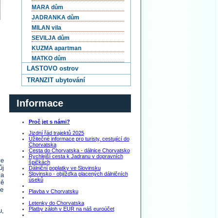
MARA dům
JADRANKA dům
MILAN vila
SEVILJA dům
KUZMA apartman
MATKO dům
LASTOVO ostrov
TRANZIT ubytování
Informace
Proč jet s námi?
Jizdní řád trajektů 2025
Užitečné informace pro turisty, cestující do
Chorvatska
Cesta do Chorvatska - dálnice Chorvatsko
Rychlejší cesta k Jadranu v dopravních
ve
špičkách
ůj
Dálniční poplatky ve Slovinsku
Slovinsko - objížďka placených dálničních
 a
úseků
vě
je
Plavba v Chorvatsku
Letenky do Chorvatska
Platby záloh v EUR na náš euroúčet
u,