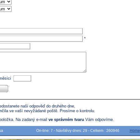
*
 měsíci
edostanete naši odpověď do druhého dne,
čila ve vaší nevyžádané poště. Prosíme o kontrolu.
 položka. Na zadaný e-mail
ve správném tvaru
Vám odpovíme.
sa
On-line: 7 - Návštěvy dnes: 29 - Celkem : 260946
Home