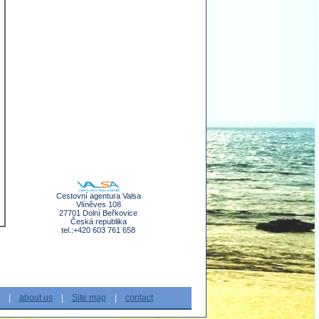
Cestovní agentura Valsa
Vlíněves 108
27701 Dolní Beřkovice
Česká republika
tel.:+420 603 761 658
|
about us
|
Site map
|
contact