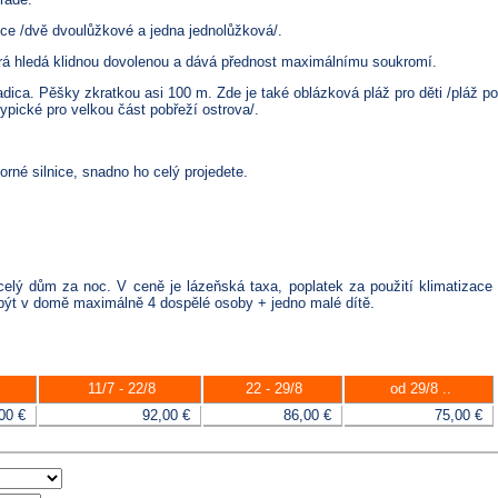
ice /dvě dvoulůžkové a jedna jednolůžková/.
terá hledá klidnou dovolenou a dává přednost maximálnímu soukromí.
adica. Pěšky zkratkou asi 100 m. Zde je také oblázková pláž pro děti /pláž p
pické pro velkou část pobřeží ostrova/.
orné silnice, snadno ho celý projedete.
lý dům za noc. V ceně je lázeňská taxa, poplatek za použití klimatizace
být v domě maximálně 4 dospělé osoby + jedno malé dítě.
11/7 - 22/8
22 - 29/8
od 29/8 ..
00 €
92,00 €
86,00 €
75,00 €