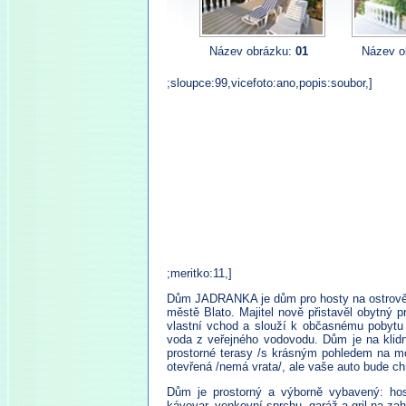
Název obrázku:
01
Název o
;sloupce:99,vicefoto:ano,popis:soubor,]
;meritko:11,]
Dům JADRANKA je dům pro hosty na ostrově Ko
městě Blato. Majitel nově přistavěl obytný 
vlastní vchod a slouží k občasnému pobytu 
voda z veřejného vodovodu. Dům je na klid
prostorné terasy /s krásným pohledem na mo
otevřená /nemá vrata/, ale vaše auto bude c
Dům je prostorný a výborně vybavený: host
kávovar, venkovní sprchu, garáž a gril na zah