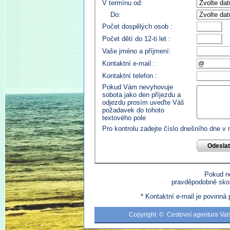
V termínu od:
Do:
Počet dospělých osob :
Počet dětí do 12-ti let :
Vaše jméno a příjmení:
Kontaktní e-mail :
Kontaktní telefon :
Pokud Vám nevyhovuje
sobota jako den příjezdu a
odjezdu prosím uveďte Váš
požadavek do tohoto
textového pole
Pro kontrolu zadejte číslo dnešního dne v
Pokud n
pravděpodobně skon
* Kontaktní e-mail je povinná
Copyright © Cestovní agentura Val