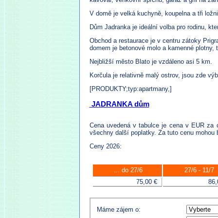
V domě je velká kuchyně, koupelna a tři ložn
Dům Jadranka je ideální volba pro rodinu, k
Obchod a restaurace je v centru zátoky Prigr
domem je betonové molo a kamenné plotny, ty
Nejbližší město Blato je vzdáleno asi 5 km.
Korčula je relativně malý ostrov, jsou zde výb
[PRODUKTY;typ:apartmany,]
JADRANKA dům
Cena uvedená v tabulce je cena v EUR za ce
všechny další poplatky. Za tuto cenu mohou 
Ceny 2026:
... do 27/6
27/6 - 11/7
75,00 €
86,
Máme zájem o: