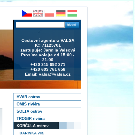
Cestovní agentura VALSA
IČ: 71125701
zastupuje: Jarmila Valsová
Prosíme volejte od 15:00 -
21:00
+420 315 692 271
+420 603 761 658
Email: valsa@valsa.cz
HVAR ostrov
OMIŠ riviéra
ŠOLTA ostrov
TROGIR riviéra
KORČULA ostrov
DARINKA vila