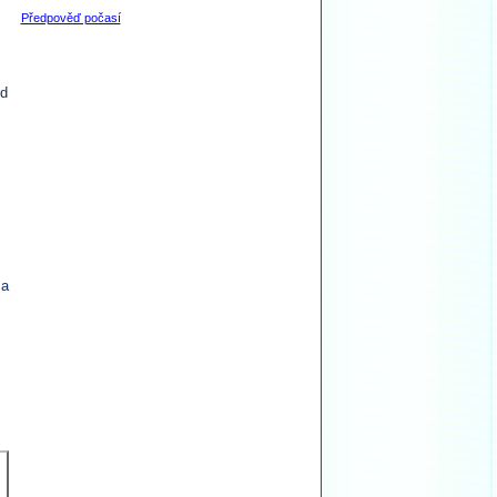
Předpověď počasí
od
 a