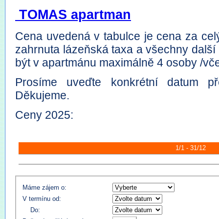
TOMAS apartman
Cena uvedená v tabulce je cena za cel
zahrnuta lázeňská taxa a všechny další
být v apartmánu maximálně 4 osoby /včet
Prosíme uveďte konkrétní datum př
Děkujeme.
Ceny 2025:
1/1 - 31/12
Máme zájem o:
V termínu od:
Do: