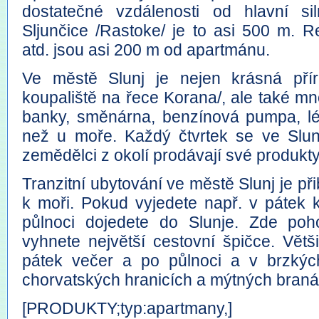
dostatečné vzdálenosti od hlavní s
Sljunčice /Rastoke/ je to asi 500 m. R
atd. jsou asi 200 m od apartmánu.
Ve městě Slunj je nejen krásná přír
koupaliště na řece Korana/, ale také m
banky, směnárna, benzínová pumpa, lék
než u moře. Každý čtvrtek se ve Slunj
zemědělci z okolí prodávají své produkty
Tranzitní ubytování ve městě Slunj je při
k moři. Pokud vyjedete např. v pátek 
půlnoci dojedete do Slunje. Zde poh
vyhnete největší cestovní špičce. Větš
pátek večer a po půlnoci a v brzkýc
chorvatských hranicích a mýtných branác
[PRODUKTY;typ:apartmany,]