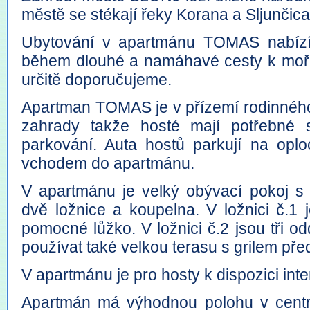
městě se stékají řeky Korana a Sljunči
Ubytování v apartmánu TOMAS nabízíme
během dlouhé a namáhavé cesty k moři 
určitě doporučujeme.
Apartman TOMAS je v přízemí rodinného
zahrady takže hosté mají potřebné 
parkování. Auta hostů parkují na op
vchodem do apartmánu.
V apartmánu je velký obývací pokoj s 
dvě ložnice a koupelna. V ložnici č.1 
pomocné lůžko. V ložnici č.2 jsou tři 
používat také velkou terasu s grilem př
V apartmánu je pro hosty k dispozici int
Apartmán má výhodnou polohu v centr