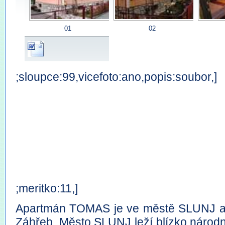
01
02
;sloupce:99,vicefoto:ano,popis:soubor,]
;meritko:11,]
Apartmán TOMAS je ve městě SLUNJ as
Záhřeb. Město SLUNJ leží blízko národní